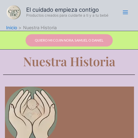
Ir
El cuidado empieza contigo
al
Productos creados para cuidarte a ti y a tu bebé
contenido
Inicio
Nuestra Historia
QUIERO MI COJIN NORA, SAMUEL O DANIEL
Nuestra Historia